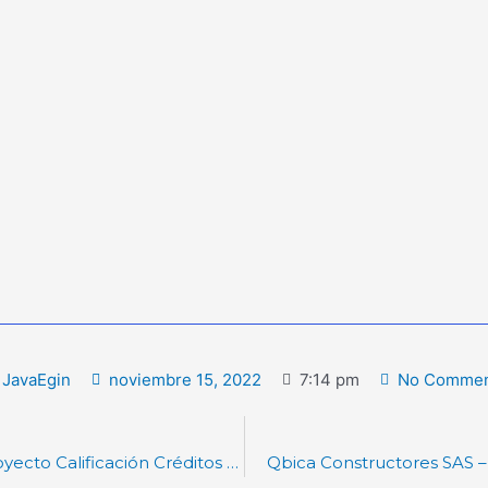
JavaEgin
noviembre 15, 2022
7:14 pm
No Commen
Lácteos del Cesar SA – Presentación Proyecto Calificación Créditos y Derechos de Voto – Superintendencia de Sociedades
Qbica Constructores SAS –