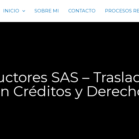
INICIO
SOBRE MI
CONTACTO
PROCESOS R
uctores SAS – Trasla
ón Créditos y Derec